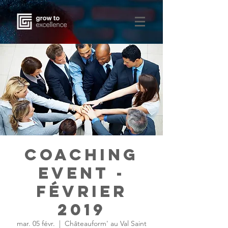
Coaching
Event -
Février
2019
mar. 05 févr.
  |  
Châteauform' au Val Saint