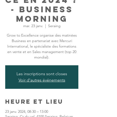
ce en 2024 ?
- Business
Morning
mar. 23 janv.
  |  
Seraing
Grow to Excellence organise des matinées
Business en partenariat avec Mercuri
International, le spécialiste des formations
en vente et en Sales management (top 20
mondial).
Les inscriptions sont closes
Voir d'autres événements
Heure et lieu
23 janv. 2024, 08:30 – 13:00
Seraing, Cr du val, 4100 Seraing, Belgium