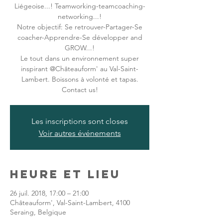
Liégeoise...! Teamworking-teamcoaching-
networking...!
Notre objectif: Se retrouver-Partager-Se
coacher-Apprendre-Se développer and
GROW...!
Le tout dans un environnement super
inspirant @Châteauform' au Val-Saint-
Lambert. Boissons à volonté et tapas.
Contact us!
Les inscriptions sont closes
Voir autres événements
Heure et lieu
26 juil. 2018, 17:00 – 21:00
Châteauform', Val-Saint-Lambert, 4100
Seraing, Belgique