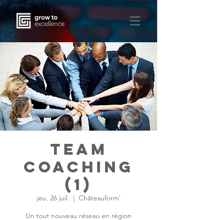
Team
coaching
(1)
jeu. 26 juil.
  |  
Châteauform'
Un tout nouveau réseau en région